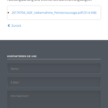
20170704_GGF_Uebernahme_Pensionszusage.pdf
(51,6 KiB)
Zurück
KONTAKTIEREN SIE UNS
Pflichtfeld
Name
*
Pflichtfeld
E-Mail
*
Pflichtfeld
Ihre Nachricht
*