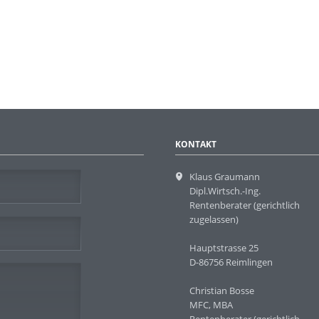
KONTAKT
Klaus Graumann
Dipl.Wirtsch.-Ing.
Rentenberater (gerichtlich
zugelassen)
Hauptstrasse 25
D-86756 Reimlingen
Christian Bosse
MFC, MBA