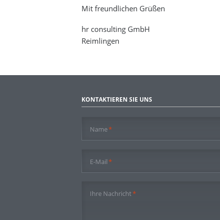
Mit freundlichen Grüßen
hr consulting GmbH
Reimlingen
KONTAKTIEREN SIE UNS
Pflichtfeld
Name
*
Pflichtfeld
E-Mail
*
Pflichtfeld
Ihre Nachricht
*