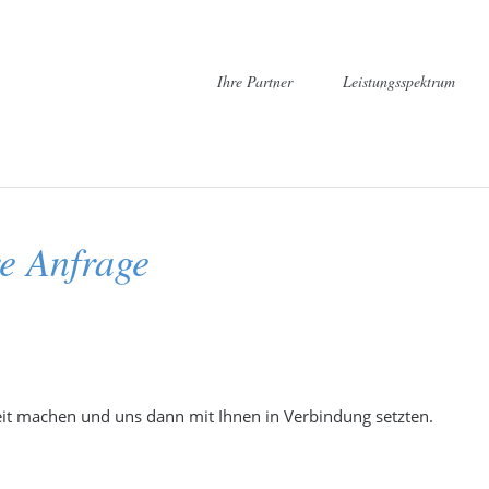
Navigation
Ihre Partner
Leistungsspektrum
überspringen
Restaurantgutscheine - 
re Anfrage
Steuerfreier Sachbezug
Geschenke an Arbe
it machen und uns dann mit Ihnen in Verbindung setzten.