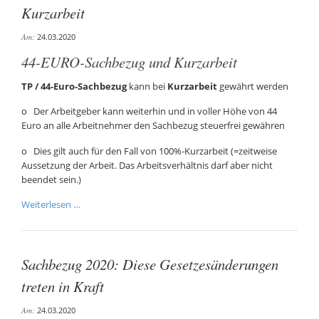
Kurzarbeit
Am:
24.03.2020
44-EURO-Sachbezug und Kurzarbeit
TP / 44-Euro-Sachbezug
kann bei
Kurzarbeit
gewährt werden
o Der Arbeitgeber kann weiterhin und in voller Höhe von 44
Euro an alle Arbeitnehmer den Sachbezug steuerfrei gewähren
o Dies gilt auch für den Fall von 100%-Kurzarbeit (=zeitweise
Aussetzung der Arbeit. Das Arbeitsverhältnis darf aber nicht
beendet sein.)
Sachbezüge
Weiterlesen …
in
Zeiten
von
Sachbezug 2020: Diese Gesetzesänderungen
Corona
und
treten in Kraft
Kurzarbeit
Am:
24.03.2020