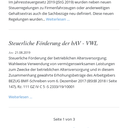
Im Jahressteuergesetz 2019 (JStG 2019) wurden neben neuen
Steuerregelungen zu Firmenfahrzeugen oder anderweitigen
Gehaltsextras auch die Sachbezüge neu definiert. Diese neuen
Sachbezug
Regelungen wurden...
Weiterlesen …
2020:
Diese
Gesetzesänderungen
Steuerliche Förderung der bAV - VWL
treten
in
Am:
21.08.2019
Kraft
Steuerliche Förderung der betrieblichen Altersversorgung;
Wahlweise Verwendung von vermögenswirksamen Leistungen
zum Zwecke der betrieblichen Altersversorgung und in diesem
Zusammenhang gewährte Erhöhungsbeträge des Arbeitgebers
BEZUG BMF-Schreiben vom 6. Dezember 2017 (BStBl 2018 I Seite
147), Rz. 111 GZ IV C 5 -S 2333/19/10001
Steuerliche
Weiterlesen …
Förderung
der
bAV
Seite 1 von 3
-
VWL