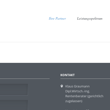
Navigation
Ihre Partner
Leistungsspektrum
überspringen
Restaurantgutscheine - 
Steuerfreier Sachbezug
Geschenke an Arbe
KONTAKT
Klaus Graumann
Dipl.Wirtsch.-Ing.
Rentenberater (gerichtlich
zugelassen)