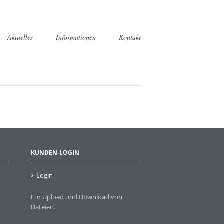
Aktuelles
Informationen
Kontakt
die alternative zur Kantine
itnehmer
KUNDEN-LOGIN
Login
Für Upload und Download von
Dateien.