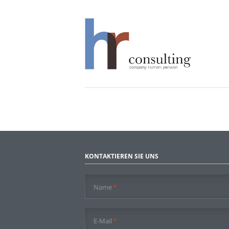
KONTAKTIEREN SIE UNS
Pflichtfeld
Name
*
Pflichtfeld
E-Mail
*