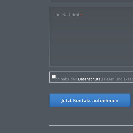
Pflichtfeld
Ihre Nachricht
*
Ich habe den
Datenschutz
gelesen und akzep
Jetzt Kontakt aufnehmen